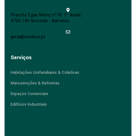
Praceta Egas Moniz nº10, 1º Andar,
4750-143 Arcozelo - Barcelos
geral@serdeco.pt
Serviços
Habitações Unifamiliares & Coletivas
Manutenções & Reformas
Espaços Comerciais
Edifícios Industriais